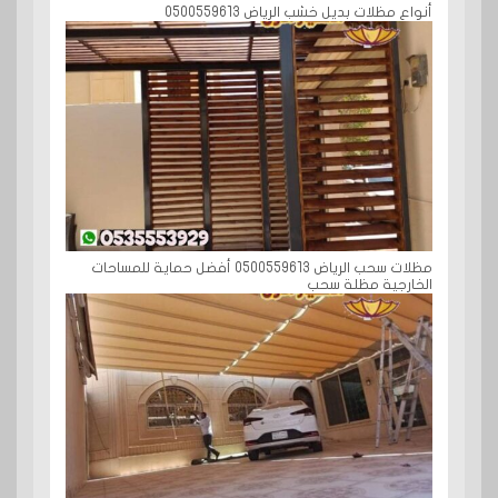
أنواع مظلات بديل خشب الرياض 0500559613
مظلات سحب الرياض 0500559613 أفضل حماية للمساحات
الخارجية مظلة سحب