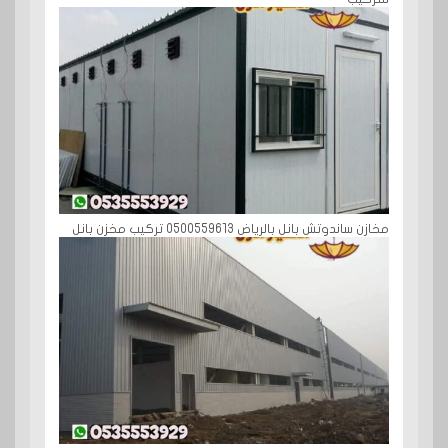
مخازن ساندوتش بانل بالرياض 0500559613 تركيب مخزن بانل