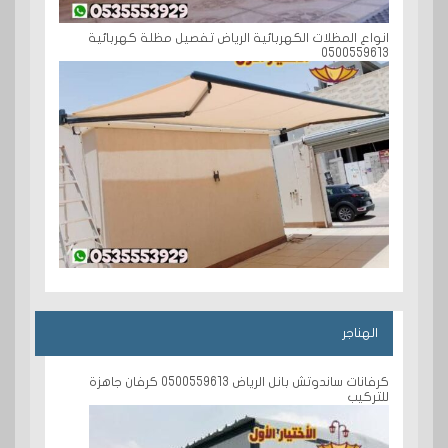
انواع المظلات الكهربائية الرياض تفصيل مظلة كهربائية
0500559613
الهناجر
كرفانات ساندوتش بانل الرياض 0500559613 كرفان جاهزة
للتركيب