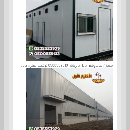
مخازن ساندوتش بانل بالرياض 0500559613 تركيب مخزن بانل