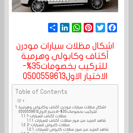
S
Li
W
Pi
T
F
h
n
h
n
wi
a
c
t
t
a
k
a
اشكال مظلات سيارات مودرن
r
e
t
e
t
e
أكتاف وكابولي وهرمية
e
dI
s
r
e
b
للتركيب بخصومات35%-
n
A
e
r
o
الاختيار الاول0500559613
p
s
o
Table of Contents
p
t
k
اشكال مظلات سيارات مودرن أكتاف وكابولي وهرمية
للتركيب بخصومات35%-الاختيار الاول0500559613
1-مظلات أكتاف للسيارات
شاهد المزيد من صور مظلات أكتاف للسيارات
2-مظلات كابولي للسيارات
شاهد المزيد من صور مظلات كابولي للسيارات