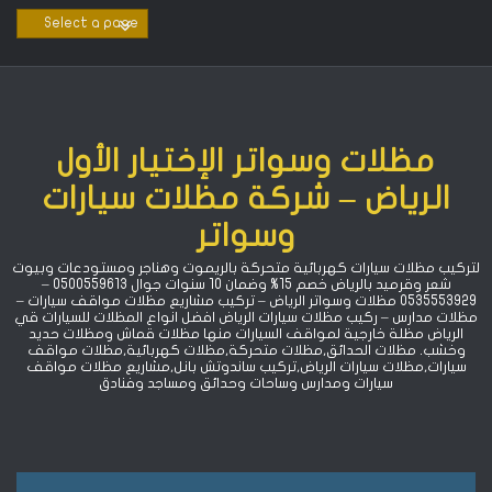
Ski
t
conten
مظلات وسواتر الإختيار الأول
الرياض – شركة مظلات سيارات
وسواتر
لتركيب مظلات سيارات كهربائية متحركة بالريموت وهناجر ومستودعات وبيوت
شعر وقرميد بالرياض خصم 15% ‏وضمان 10 سنوات جوال 0500559613 –
0535553929 مظلات وسواتر الرياض – تركيب مشاريع مظلات مواقف سيارات –
مظلات مدارس – ركيب مظلات سيارات الرياض افضل انواع المظلات للسيارات قي
الرياض مظلة خارجية لمواقف السيارات منها مظلات قماش ومظلات حديد
وخشب. مظلات الحدائق,مظلات متحركة,مظلات كهربائية,مظلات مواقف
سيارات,مظلات سيارات الرياض,تركيب ساندوتش بانل,مشاريع مظلات مواقف
سيارات ومدارس وساحات وحدائق ومساجد وفنادق