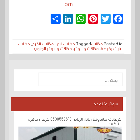
om
S
Li
W
Pi
T
F
h
n
h
n
wi
a
a
k
a
t
t
c
Posted in
مظلات
Tagged
مظلات ابها
,
مظلات الخرج
,
مظلات
r
e
t
e
t
e
سيارات رخيصة
,
مظلات وسواتر
,
مظلات وسواتر الجنوب
e
dI
s
r
e
b
n
A
e
r
o
البحث
p
s
o
عن:
p
t
k
سواتر متنوعة
كرفانات ساندوتش بانل الرياض 0500559613 كرفان جاهزة
للتركيب