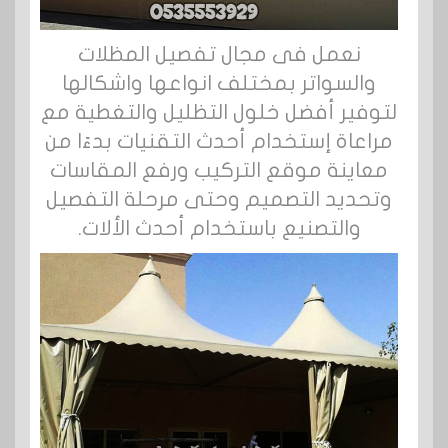
نعمل فى مجال تفصيل المظلات
والسواتر بمختلف انواعها واشكالها
لتوفير أفضل خلول التظليل والتغطية مع
مراعاة إستخدام أحدث التقنيات بدءًا من
معاينة موقع التركيب ورفع المقاسات
وتحديد التصميم وحتى مرحلة التفصيل
والتصنيع باستخدام أحدث الألات.