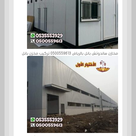
مخازن ساندوتش بانل بالرياض 0500559613 تركيب مخزن بانل