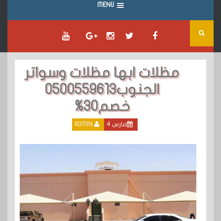
MENU
مظلات ابها مظلات وسواتر
الجنوب0500559613
خصم30%
مارس 4
ADMIN