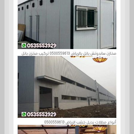
مخازن ساندوتش بانل بالرياض 0500559613 تركيب مخزن بانل
أنواع مظلات بديل خشب الرياض 0500559613