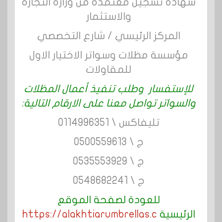
شهادة تسجيل معتمدة من وزارة التجارة
والاستثمار
المركز الرئيسي / شارع التخصصي
مؤسسة مظلات وسواتر الاختيار الاول
للمقاولات
للإستفسار وطلب تنفيذ أعمال المظلات
والسواتر تواصل معنا على الارقام التالية:
تليفاكس \ 0114996351
ج \ 0500559613
ج \ 0535553929
ج \ 0548682241
للعودة لصفحة الموقع
الرئيسية
https://alakhtiarumbrellas.c