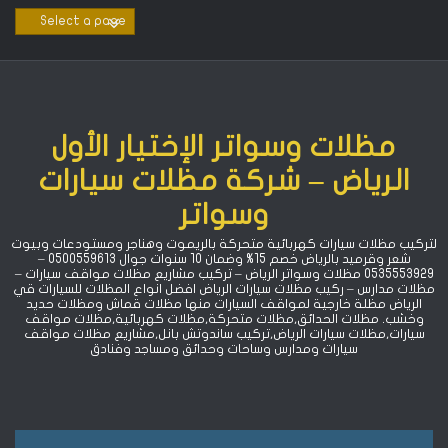
Ski
t
conten
مظلات وسواتر الإختيار الأول
الرياض – شركة مظلات سيارات
وسواتر
لتركيب مظلات سيارات كهربائية متحركة بالريموت وهناجر ومستودعات وبيوت
شعر وقرميد بالرياض خصم 15% ‏وضمان 10 سنوات جوال 0500559613 –
0535553929 مظلات وسواتر الرياض – تركيب مشاريع مظلات مواقف سيارات –
مظلات مدارس – ركيب مظلات سيارات الرياض افضل انواع المظلات للسيارات قي
الرياض مظلة خارجية لمواقف السيارات منها مظلات قماش ومظلات حديد
وخشب. مظلات الحدائق,مظلات متحركة,مظلات كهربائية,مظلات مواقف
سيارات,مظلات سيارات الرياض,تركيب ساندوتش بانل,مشاريع مظلات مواقف
سيارات ومدارس وساحات وحدائق ومساجد وفنادق