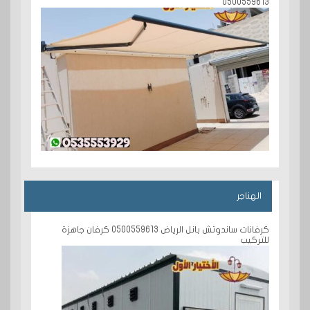
0500559613
الهناجر
كرفانات ساندوتش بانل الرياض 0500559613 كرفان جاهزة
للتركيب