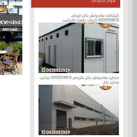
سواتر متنوعة
كرفانات ساندوتش بانل الرياض
0500559613 كرفان جاهزة للتركيب
مخازن ساندوتش بانل بالرياض 0500559613 تركيب
مخزن بانل