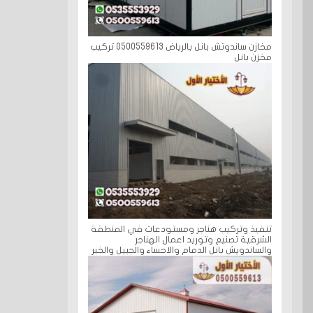
مخازن ساندوتش بانل بالرياض 0500559613 تركيب
مخزن بانل
تنفيذ وتركيب هناجر ومستودعات في المنطقة
الشرقية تصنيع وتوريد اعمال الهناجر
والساندويش بانل الدمام والاحساء والجبيل والخبر