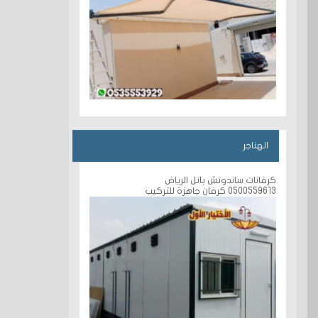
الهناجر
كرفانات ساندوتش بانل الرياض
0500559613 كرفان جاهزة للتركيب