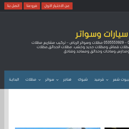
عن الاختيار الاول
فروعنا
اتصل بنا
سيارات وسواتر
لتركيب مظلات سيارات كهربائية متحركة بالريموت وهناجر ومستودعات وبيوت شعر وقرميد بالرياض خصم 15% ‏وضمان 10 سنوات جوال 0500559613 – 0535553929 مظلات وسواتر الرياض – تركيب مشاريع مظلات
ا مظلات قماش ومظلات حديد وخشب. مظلات الحدائق,مظلات
 ومدارس وساحات وحدائق ومساجد وفنادق
يوت شعر
قرميد
شبوك
هناجر
سواتر
مظلات
البداية