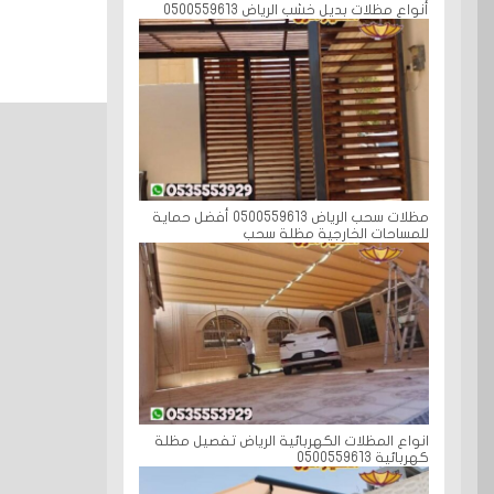
أنواع مظلات بديل خشب الرياض 0500559613
مظلات سحب الرياض 0500559613 أفضل حماية
للمساحات الخارجية مظلة سحب
انواع المظلات الكهربائية الرياض تفصيل مظلة
كهربائية 0500559613