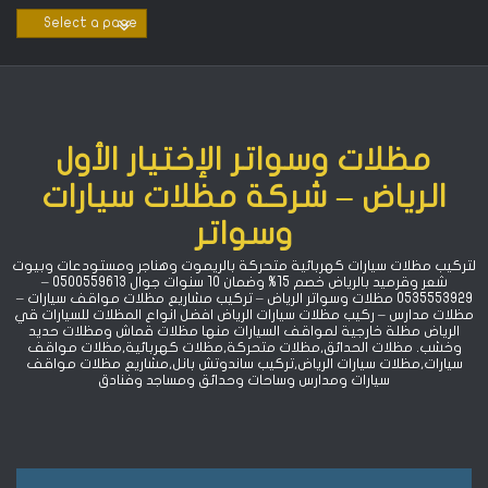
Ski
t
conten
مظلات وسواتر الإختيار الأول
الرياض – شركة مظلات سيارات
وسواتر
لتركيب مظلات سيارات كهربائية متحركة بالريموت وهناجر ومستودعات وبيوت
شعر وقرميد بالرياض خصم 15% ‏وضمان 10 سنوات جوال 0500559613 –
0535553929 مظلات وسواتر الرياض – تركيب مشاريع مظلات مواقف سيارات –
مظلات مدارس – ركيب مظلات سيارات الرياض افضل انواع المظلات للسيارات قي
الرياض مظلة خارجية لمواقف السيارات منها مظلات قماش ومظلات حديد
وخشب. مظلات الحدائق,مظلات متحركة,مظلات كهربائية,مظلات مواقف
سيارات,مظلات سيارات الرياض,تركيب ساندوتش بانل,مشاريع مظلات مواقف
سيارات ومدارس وساحات وحدائق ومساجد وفنادق