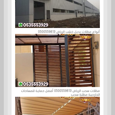
أنواع مظلات بديل خشب الرياض 0500559613
مظلات سحب الرياض 0500559613 أفضل حماية للمساحات
الخارجية مظلة سحب