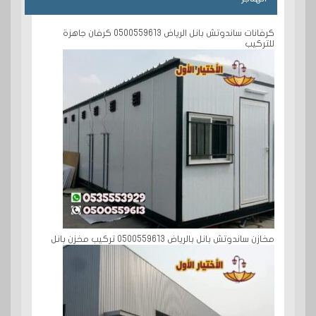
كرفانات ساندوتش بانل الرياض 0500559613 كرفان جاهزة
للتركيب
مخازن ساندوتش بانل بالرياض 0500559613 تركيب مخزن بانل