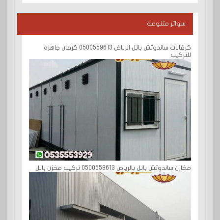
سواتر متنوعة
كرفانات ساندوتش بانل الرياض 0500559613 كرفان جاهزة
للتركيب
مخازن ساندوتش بانل بالرياض 0500559613 تركيب مخزن بانل