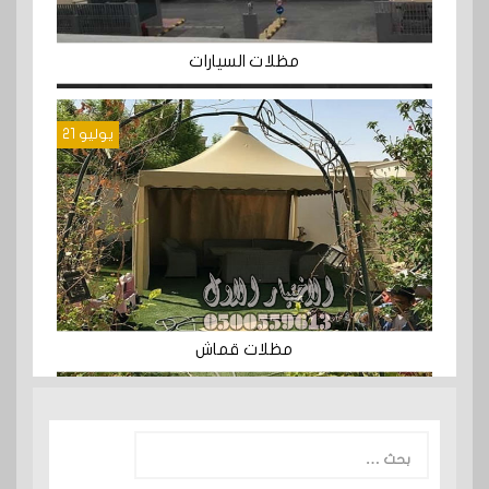
مظلات السيارات
يوليو 21
مظلات قماش
البحث
عن: