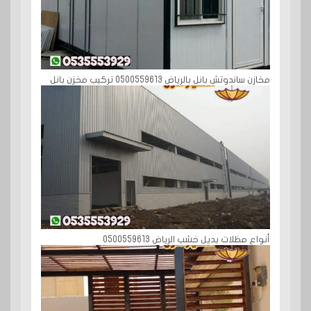
مخازن ساندوتش بانل بالرياض 0500559613 تركيب مخزن بانل
أنواع مظلات بديل خشب الرياض 0500559613