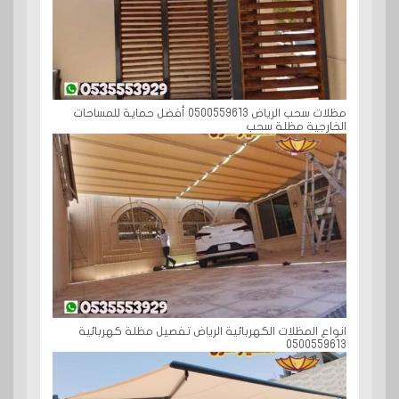
مظلات سحب الرياض 0500559613 أفضل حماية للمساحات
الخارجية مظلة سحب
انواع المظلات الكهربائية الرياض تفصيل مظلة كهربائية
0500559613