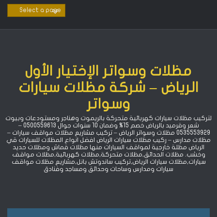
Ski
t
conten
مظلات وسواتر الإختيار الأول
الرياض – شركة مظلات سيارات
وسواتر
لتركيب مظلات سيارات كهربائية متحركة بالريموت وهناجر ومستودعات وبيوت
شعر وقرميد بالرياض خصم 15% ‏وضمان 10 سنوات جوال 0500559613 –
0535553929 مظلات وسواتر الرياض – تركيب مشاريع مظلات مواقف سيارات –
مظلات مدارس – ركيب مظلات سيارات الرياض افضل انواع المظلات للسيارات قي
الرياض مظلة خارجية لمواقف السيارات منها مظلات قماش ومظلات حديد
وخشب. مظلات الحدائق,مظلات متحركة,مظلات كهربائية,مظلات مواقف
سيارات,مظلات سيارات الرياض,تركيب ساندوتش بانل,مشاريع مظلات مواقف
سيارات ومدارس وساحات وحدائق ومساجد وفنادق