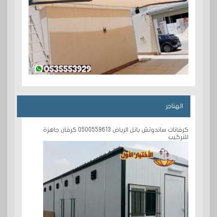
الهناجر
كرفانات ساندوتش بانل الرياض 0500559613 كرفان جاهزة
للتركيب