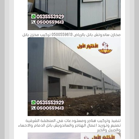
مخازن ساندوتش بانل بالرياض 0500559613 تركيب مخزن بانل
تنفيذ وتركيب هناجر ومستودعات في المنطقة الشرقية
تصنيع وتوريد اعمال الهناجر والساندويش بانل الدمام والاحساء
والجبيل والخبر