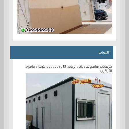
الهناجر
كرفانات ساندوتش بانل الرياض 0500559613 كرفان جاهزة
للتركيب