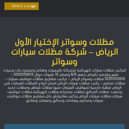
Ski
t
conten
مظلات وسواتر الإختيار الأول
الرياض – شركة مظلات سيارات
وسواتر
لتركيب مظلات سيارات كهربائية متحركة بالريموت وهناجر ومستودعات وبيوت
شعر وقرميد بالرياض خصم 15% ‏وضمان 10 سنوات جوال 0500559613 –
0535553929 مظلات وسواتر الرياض – تركيب مشاريع مظلات مواقف سيارات –
مظلات مدارس – ركيب مظلات سيارات الرياض افضل انواع المظلات للسيارات قي
الرياض مظلة خارجية لمواقف السيارات منها مظلات قماش ومظلات حديد
وخشب. مظلات الحدائق,مظلات متحركة,مظلات كهربائية,مظلات مواقف
سيارات,مظلات سيارات الرياض,تركيب ساندوتش بانل,مشاريع مظلات مواقف
سيارات ومدارس وساحات وحدائق ومساجد وفنادق