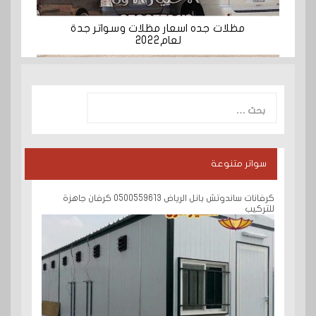
مظلات جده اسعار مظلات وسواتر جدة
لعام2022
البحث
عن:
سواتر متنوعة
كرفانات ساندوتش بانل الرياض 0500559613 كرفان جاهزة
للتركيب