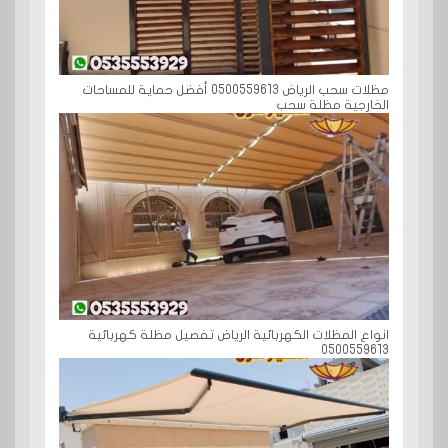
مظلات سحب الرياض 0500559613 أفضل حماية للمساحات
الخارجية مظلة سحب
انواع المظلات الكهربائية الرياض تفصيل مظلة كهربائية
0500559613