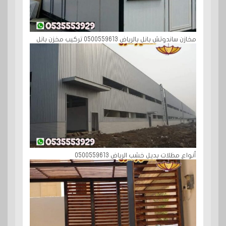
مخازن ساندوتش بانل بالرياض 0500559613 تركيب مخزن بانل
أنواع مظلات بديل خشب الرياض 0500559613