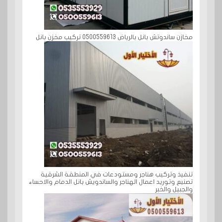
مخازن ساندوتش بانل بالرياض 0500559613 تركيب مخزن بانل
تنفيذ وتركيب هناجر ومستودعات في المنطقة الشرقية
تصنيع وتوريد اعمال الهناجر والساندويش بانل الدمام والاحساء
والجبيل والخبر