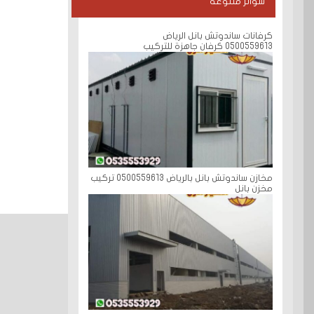
سواتر متنوعة
كرفانات ساندوتش بانل الرياض
0500559613 كرفان جاهزة للتركيب
مخازن ساندوتش بانل بالرياض 0500559613 تركيب
مخزن بانل