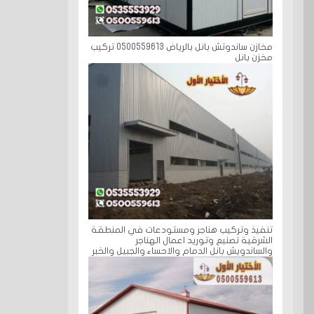
مخازن ساندوتش بانل بالرياض 0500559613 تركيب
مخزن بانل
تنفيذ وتركيب هناجر ومستودعات في المنطقة
الشرقية تصنيع وتوريد اعمال الهناجر
والساندويش بانل الدمام والاحساء والجبيل والخبر