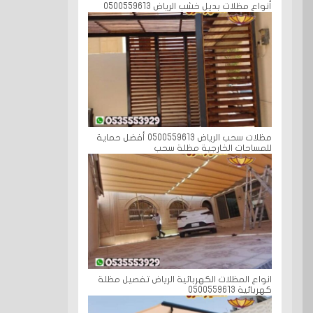
أنواع مظلات بديل خشب الرياض 0500559613
مظلات سحب الرياض 0500559613 أفضل حماية
للمساحات الخارجية مظلة سحب
انواع المظلات الكهربائية الرياض تفصيل مظلة
كهربائية 0500559613