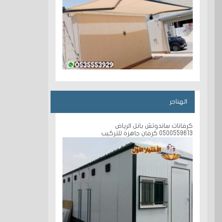
الهناجر
كرفانات ساندوتش بانل الرياض
0500559613 كرفان جاهزة للتركيب