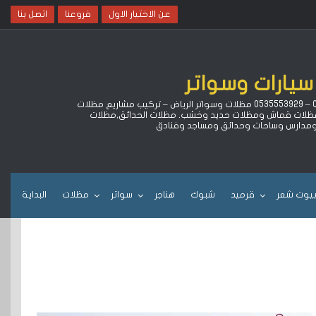
عن الاختيار الاول
فروعنا
اتصل بنا
سيارات وسواتر
لتركيب مظلات سيارات كهربائية متحركة بالريموت وهناجر ومستودعات وبيوت شعر وقرميد بالرياض خصم 15% ‏وضمان 10 سنوات جوال 0500559613 – 0535553929 مظلات وسواتر الرياض – تركيب مشاريع مظلات
ا مظلات قماش ومظلات حديد وخشب. مظلات الحدائق,مظلات
 ومدارس وساحات وحدائق ومساجد وفنادق
يوت شعر
قرميد
شبوك
هناجر
سواتر
مظلات
البداية