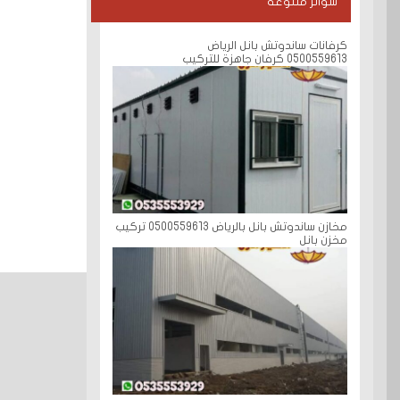
سواتر متنوعة
كرفانات ساندوتش بانل الرياض
0500559613 كرفان جاهزة للتركيب
مخازن ساندوتش بانل بالرياض 0500559613 تركيب
مخزن بانل