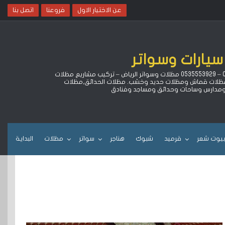
عن الاختيار الاول
فروعنا
اتصل بنا
سيارات وسواتر
لتركيب مظلات سيارات كهربائية متحركة بالريموت وهناجر ومستودعات وبيوت شعر وقرميد بالرياض خصم 15% ‏وضمان 10 سنوات جوال 0500559613 – 0535553929 مظلات وسواتر الرياض – تركيب مشاريع مظلات
ا مظلات قماش ومظلات حديد وخشب. مظلات الحدائق,مظلات
 ومدارس وساحات وحدائق ومساجد وفنادق
يوت شعر
قرميد
شبوك
هناجر
سواتر
مظلات
البداية