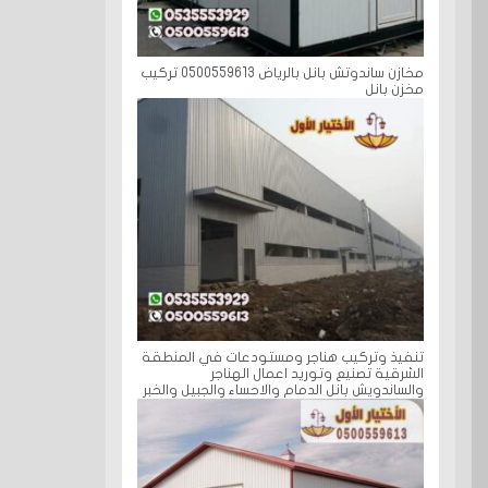
مخازن ساندوتش بانل بالرياض 0500559613 تركيب
مخزن بانل
تنفيذ وتركيب هناجر ومستودعات في المنطقة
الشرقية تصنيع وتوريد اعمال الهناجر
والساندويش بانل الدمام والاحساء والجبيل والخبر