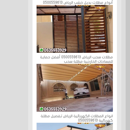
أنواع مظلات بديل خشب الرياض 0500559613
مظلات سحب الرياض 0500559613 أفضل حماية
للمساحات الخارجية مظلة سحب
انواع المظلات الكهربائية الرياض تفصيل مظلة
كهربائية 0500559613