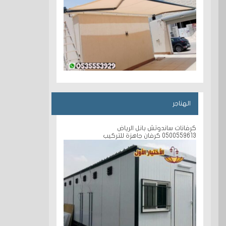
الهناجر
كرفانات ساندوتش بانل الرياض
0500559613 كرفان جاهزة للتركيب