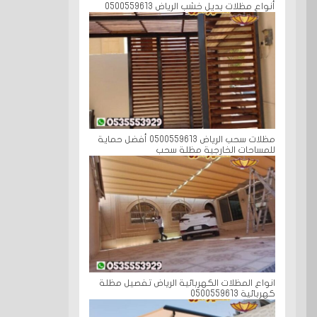
أنواع مظلات بديل خشب الرياض 0500559613
مظلات سحب الرياض 0500559613 أفضل حماية
للمساحات الخارجية مظلة سحب
انواع المظلات الكهربائية الرياض تفصيل مظلة
كهربائية 0500559613