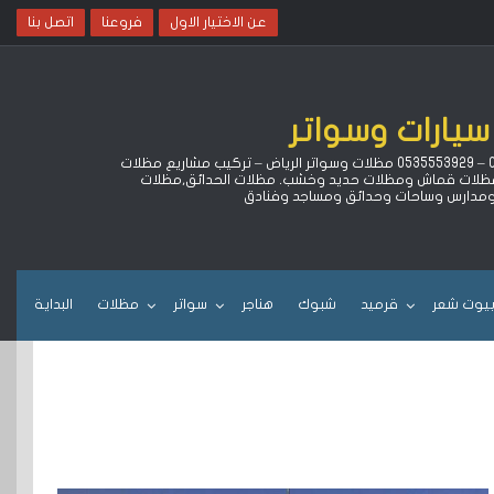
عن الاختيار الاول
فروعنا
اتصل بنا
سيارات وسواتر
لتركيب مظلات سيارات كهربائية متحركة بالريموت وهناجر ومستودعات وبيوت شعر وقرميد بالرياض خصم 15% ‏وضمان 10 سنوات جوال 0500559613 – 0535553929 مظلات وسواتر الرياض – تركيب مشاريع مظلات
ا مظلات قماش ومظلات حديد وخشب. مظلات الحدائق,مظلات
 ومدارس وساحات وحدائق ومساجد وفنادق
يوت شعر
قرميد
شبوك
هناجر
سواتر
مظلات
البداية