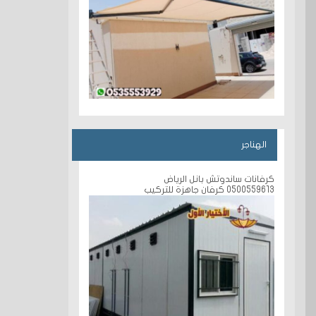
الهناجر
كرفانات ساندوتش بانل الرياض
0500559613 كرفان جاهزة للتركيب