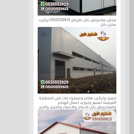
مخازن ساندوتش بانل بالرياض 0500559613 تركيب
مخزن بانل
تنفيذ وتركيب هناجر ومستودعات في المنطقة
الشرقية تصنيع وتوريد اعمال الهناجر
والساندويش بانل الدمام والاحساء والجبيل والخبر