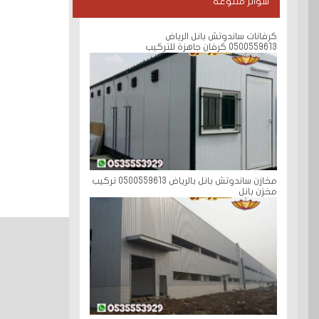
سواتر متنوعة
كرفانات ساندوتش بانل الرياض
0500559613 كرفان جاهزة للتركيب
مخازن ساندوتش بانل بالرياض 0500559613 تركيب
مخزن بانل