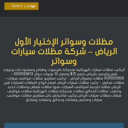
Ski
t
conten
مظلات وسواتر الإختيار الأول
الرياض – شركة مظلات سيارات
وسواتر
لتركيب مظلات سيارات كهربائية متحركة بالريموت وهناجر ومستودعات وبيوت
شعر وقرميد بالرياض خصم 15% ‏وضمان 10 سنوات جوال 0500559613 –
0535553929 مظلات وسواتر الرياض – تركيب مشاريع مظلات مواقف سيارات –
مظلات مدارس – ركيب مظلات سيارات الرياض افضل انواع المظلات للسيارات قي
الرياض مظلة خارجية لمواقف السيارات منها مظلات قماش ومظلات حديد
وخشب. مظلات الحدائق,مظلات متحركة,مظلات كهربائية,مظلات مواقف
سيارات,مظلات سيارات الرياض,تركيب ساندوتش بانل,مشاريع مظلات مواقف
سيارات ومدارس وساحات وحدائق ومساجد وفنادق