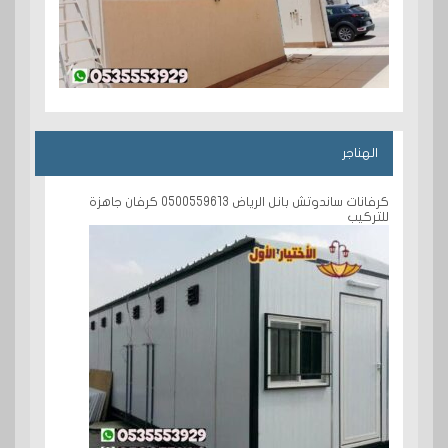
الهناجر
كرفانات ساندوتش بانل الرياض 0500559613 كرفان جاهزة
للتركيب