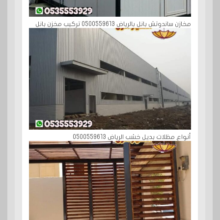
مخازن ساندوتش بانل بالرياض 0500559613 تركيب مخزن بانل
أنواع مظلات بديل خشب الرياض 0500559613