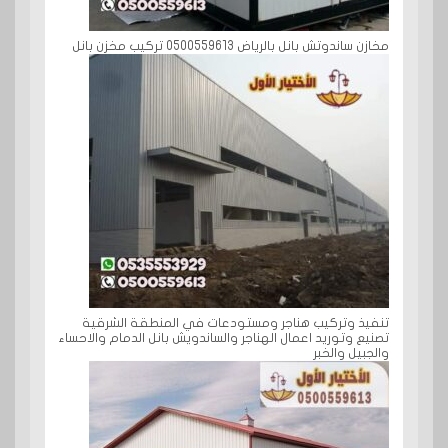
مخازن ساندوتش بانل بالرياض 0500559613 تركيب مخزن بانل
تنفيذ وتركيب هناجر ومستودعات في المنطقة الشرقية
تصنيع وتوريد اعمال الهناجر والساندويش بانل الدمام والاحساء
والجبيل والخبر