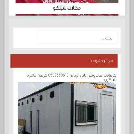
مظلات شينكو
البحث
عن:
سواتر متنوعة
كرفانات ساندوتش بانل الرياض 0500559613 كرفان جاهزة
للتركيب