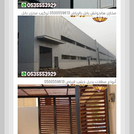
مخازن ساندوتش بانل بالرياض 0500559613 تركيب مخزن بانل
أنواع مظلات بديل خشب الرياض 0500559613