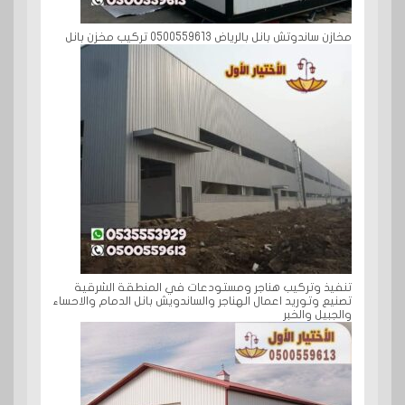
مخازن ساندوتش بانل بالرياض 0500559613 تركيب مخزن بانل
تنفيذ وتركيب هناجر ومستودعات في المنطقة الشرقية
تصنيع وتوريد اعمال الهناجر والساندويش بانل الدمام والاحساء
والجبيل والخبر