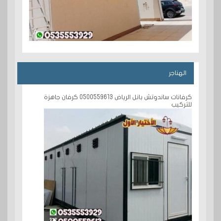
الهناجر
كرفانات ساندوتش بانل الرياض 0500559613 كرفان جاهزة
للتركيب