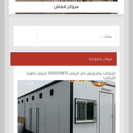
سواتر قماش
البحث
عن:
سواتر متنوعة
كرفانات ساندوتش بانل الرياض 0500559613 كرفان جاهزة
للتركيب