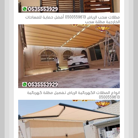
مظلات سحب الرياض 0500559613 أفضل حماية للمساحات
الخارجية مظلة سحب
انواع المظلات الكهربائية الرياض تفصيل مظلة كهربائية
0500559613