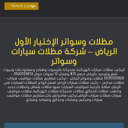
Ski
t
conten
مظلات وسواتر الإختيار الأول
الرياض – شركة مظلات سيارات
وسواتر
لتركيب مظلات سيارات كهربائية متحركة بالريموت وهناجر ومستودعات وبيوت
شعر وقرميد بالرياض خصم 15% ‏وضمان 10 سنوات جوال 0500559613 –
0535553929 مظلات وسواتر الرياض – تركيب مشاريع مظلات مواقف سيارات –
مظلات مدارس – ركيب مظلات سيارات الرياض افضل انواع المظلات للسيارات قي
الرياض مظلة خارجية لمواقف السيارات منها مظلات قماش ومظلات حديد
وخشب. مظلات الحدائق,مظلات متحركة,مظلات كهربائية,مظلات مواقف
سيارات,مظلات سيارات الرياض,تركيب ساندوتش بانل,مشاريع مظلات مواقف
سيارات ومدارس وساحات وحدائق ومساجد وفنادق