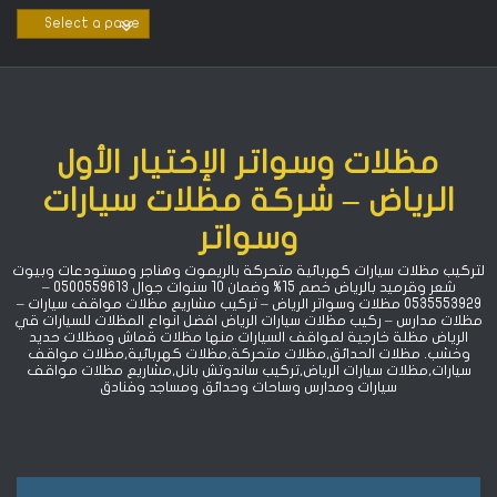
Ski
t
conten
مظلات وسواتر الإختيار الأول
الرياض – شركة مظلات سيارات
وسواتر
لتركيب مظلات سيارات كهربائية متحركة بالريموت وهناجر ومستودعات وبيوت
شعر وقرميد بالرياض خصم 15% ‏وضمان 10 سنوات جوال 0500559613 –
0535553929 مظلات وسواتر الرياض – تركيب مشاريع مظلات مواقف سيارات –
مظلات مدارس – ركيب مظلات سيارات الرياض افضل انواع المظلات للسيارات قي
الرياض مظلة خارجية لمواقف السيارات منها مظلات قماش ومظلات حديد
وخشب. مظلات الحدائق,مظلات متحركة,مظلات كهربائية,مظلات مواقف
سيارات,مظلات سيارات الرياض,تركيب ساندوتش بانل,مشاريع مظلات مواقف
سيارات ومدارس وساحات وحدائق ومساجد وفنادق