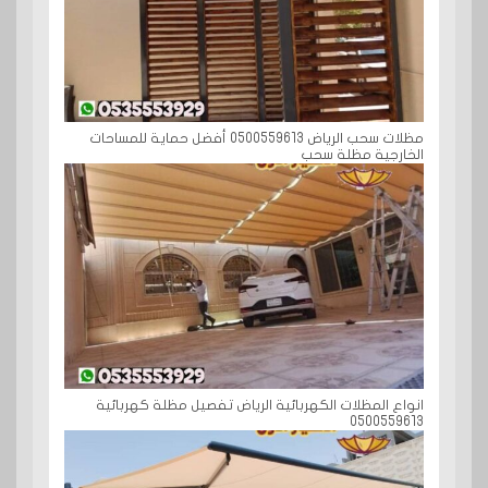
مظلات سحب الرياض 0500559613 أفضل حماية للمساحات
الخارجية مظلة سحب
انواع المظلات الكهربائية الرياض تفصيل مظلة كهربائية
0500559613