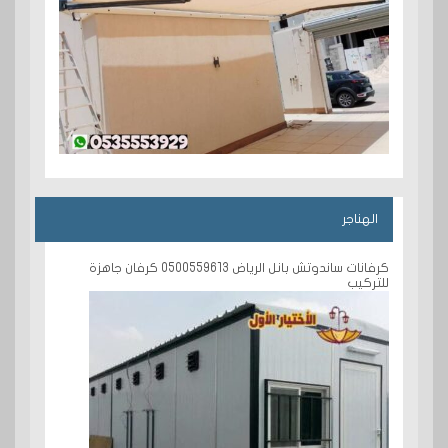
الهناجر
كرفانات ساندوتش بانل الرياض 0500559613 كرفان جاهزة
للتركيب