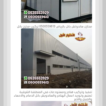
مخازن ساندوتش بانل بالرياض 0500559613 تركيب مخزن بانل
تنفيذ وتركيب هناجر ومستودعات في المنطقة الشرقية
تصنيع وتوريد اعمال الهناجر والساندويش بانل الدمام والاحساء
والجبيل والخبر