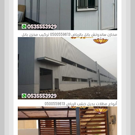
مخازن ساندوتش بانل بالرياض 0500559613 تركيب مخزن بانل
أنواع مظلات بديل خشب الرياض 0500559613