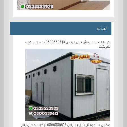
الهناجر
كرفانات ساندوتش بانل الرياض 0500559613 كرفان جاهزة
للتركيب
مخازن ساندوتش بانل بالرياض 0500559613 تركيب مخزن بانل