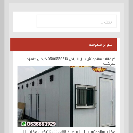
البحث
عن:
سواتر متنوعة
كرفانات ساندوتش بانل الرياض 0500559613 كرفان جاهزة
للتركيب
مخازن ساندوتش بانل بالرياض 0500559613 تركيب مخزن بانل