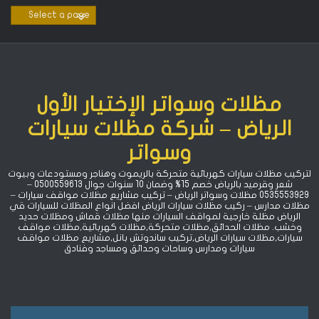
Ski
t
conten
مظلات وسواتر الإختيار الأول
الرياض – شركة مظلات سيارات
وسواتر
لتركيب مظلات سيارات كهربائية متحركة بالريموت وهناجر ومستودعات وبيوت
شعر وقرميد بالرياض خصم 15% ‏وضمان 10 سنوات جوال 0500559613 –
0535553929 مظلات وسواتر الرياض – تركيب مشاريع مظلات مواقف سيارات –
مظلات مدارس – ركيب مظلات سيارات الرياض افضل انواع المظلات للسيارات قي
الرياض مظلة خارجية لمواقف السيارات منها مظلات قماش ومظلات حديد
وخشب. مظلات الحدائق,مظلات متحركة,مظلات كهربائية,مظلات مواقف
سيارات,مظلات سيارات الرياض,تركيب ساندوتش بانل,مشاريع مظلات مواقف
سيارات ومدارس وساحات وحدائق ومساجد وفنادق