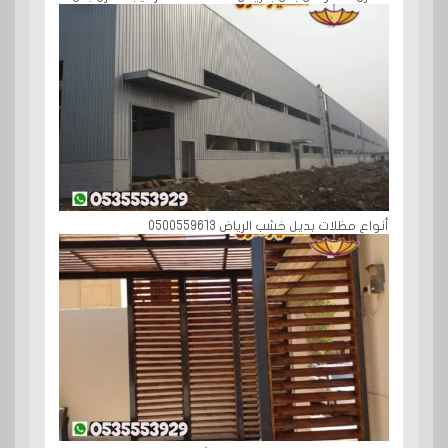
أنواع مظلات بديل خشب الرياض 0500559613