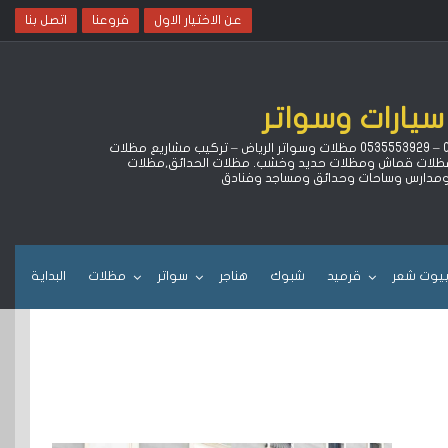
عن الاختيار الاول
فروعنا
اتصل بنا
سيارات وسواتر
لتركيب مظلات سيارات كهربائية متحركة بالريموت وهناجر ومستودعات وبيوت شعر وقرميد بالرياض خصم 15% ‏وضمان 10 سنوات جوال 0500559613 – 0535553929 مظلات وسواتر الرياض – تركيب مشاريع مظلات
ا مظلات قماش ومظلات حديد وخشب. مظلات الحدائق,مظلات
 ومدارس وساحات وحدائق ومساجد وفنادق
يوت شعر
قرميد
شبوك
هناجر
سواتر
مظلات
البداية