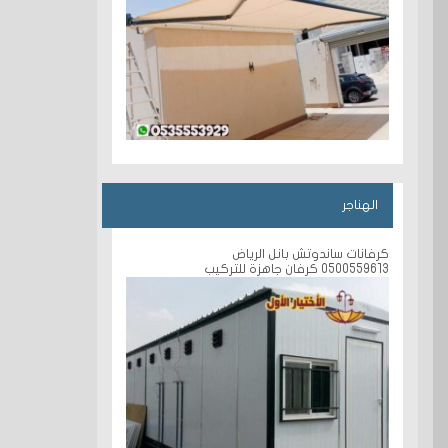
الهناجر
كرفانات ساندوتش بانل الرياض
0500559613 كرفان جاهزة للتركيب