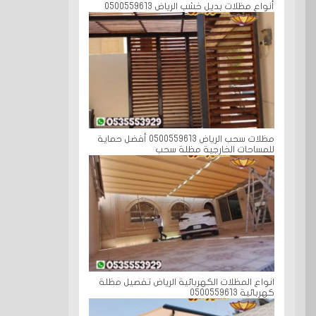
أنواع مظلات بديل خشب الرياض 0500559613
مظلات سحب الرياض 0500559613 أفضل حماية
للمساحات الخارجية مظلة سحب
انواع المظلات الكهربائية الرياض تفصيل مظلة
كهربائية 0500559613