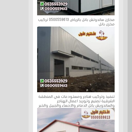
مخازن ساندوتش بانل بالرياض 0500559613 تركيب
مخزن بانل
تنفيذ وتركيب هناجر ومستودعات في المنطقة
الشرقية تصنيع وتوريد اعمال الهناجر
والساندويش بانل الدمام والاحساء والجبيل والخبر