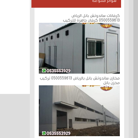
سواتر متنوعة
كرفانات ساندوتش بانل الرياض
0500559613 كرفان جاهزة للتركيب
مخازن ساندوتش بانل بالرياض 0500559613 تركيب
مخزن بانل