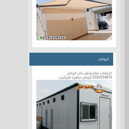
الهناجر
كرفانات ساندوتش بانل الرياض
0500559613 كرفان جاهزة للتركيب