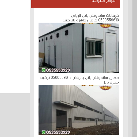
سواتر متنوعة
كرفانات ساندوتش بانل الرياض
0500559613 كرفان جاهزة للتركيب
مخازن ساندوتش بانل بالرياض 0500559613 تركيب
مخزن بانل