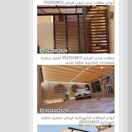
أنواع مظلات بديل خشب الرياض 0500559613
مظلات سحب الرياض 0500559613 أفضل حماية
للمساحات الخارجية مظلة سحب
انواع المظلات الكهربائية الرياض تفصيل مظلة
كهربائية 0500559613