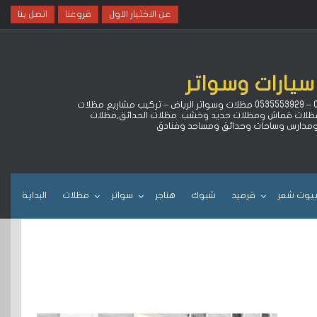
عن الاختيار الاول
فروعنا
اتصل بنا
سيارات وسواتر
لتركيب مظلات سيارات كهربائية متحركة بالريموت وهناجر ومستودعات وبيوت شعر وقرميد بالرياض خصم 15% ‏وضمان 10 سنوات جوال 0500559613 – 0535553929 مظلات وسواتر الرياض – تركيب مشاريع مظلات
ا مظلات قماش ومظلات حديد وخشب. مظلات الحدائق,مظلات
 ومدارس وساحات وحدائق ومساجد وفنادق
يوت شعر
قرميد
شبوك
هناجر
سواتر
مظلات
البداية