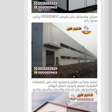
مخازن ساندوتش بانل بالرياض 0500559613 تركيب
مخزن بانل
تنفيذ وتركيب هناجر ومستودعات في المنطقة
الشرقية تصنيع وتوريد اعمال الهناجر
والساندويش بانل الدمام والاحساء والجبيل والخبر