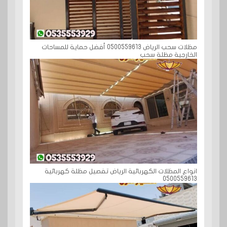
مظلات سحب الرياض 0500559613 أفضل حماية للمساحات
الخارجية مظلة سحب
انواع المظلات الكهربائية الرياض تفصيل مظلة كهربائية
0500559613