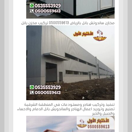
مخازن ساندوتش بانل بالرياض 0500559613 تركيب مخزن بانل
تنفيذ وتركيب هناجر ومستودعات في المنطقة الشرقية
تصنيع وتوريد اعمال الهناجر والساندويش بانل الدمام والاحساء
والجبيل والخبر