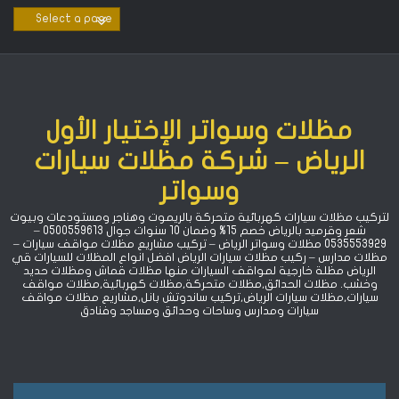
Ski
t
conten
مظلات وسواتر الإختيار الأول
الرياض – شركة مظلات سيارات
وسواتر
لتركيب مظلات سيارات كهربائية متحركة بالريموت وهناجر ومستودعات وبيوت
شعر وقرميد بالرياض خصم 15% ‏وضمان 10 سنوات جوال 0500559613 –
0535553929 مظلات وسواتر الرياض – تركيب مشاريع مظلات مواقف سيارات –
مظلات مدارس – ركيب مظلات سيارات الرياض افضل انواع المظلات للسيارات قي
الرياض مظلة خارجية لمواقف السيارات منها مظلات قماش ومظلات حديد
وخشب. مظلات الحدائق,مظلات متحركة,مظلات كهربائية,مظلات مواقف
سيارات,مظلات سيارات الرياض,تركيب ساندوتش بانل,مشاريع مظلات مواقف
سيارات ومدارس وساحات وحدائق ومساجد وفنادق