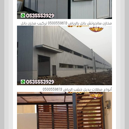
مخازن ساندوتش بانل بالرياض 0500559613 تركيب مخزن بانل
أنواع مظلات بديل خشب الرياض 0500559613