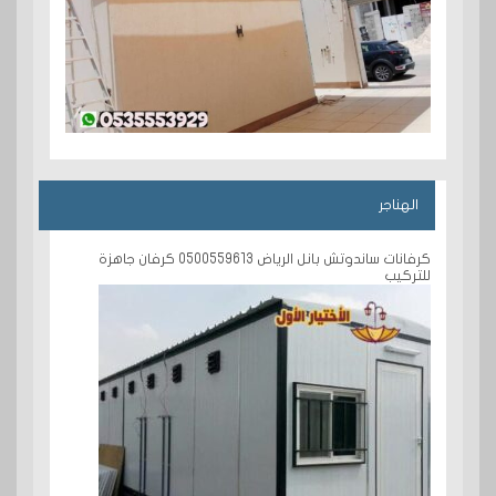
الهناجر
كرفانات ساندوتش بانل الرياض 0500559613 كرفان جاهزة
للتركيب