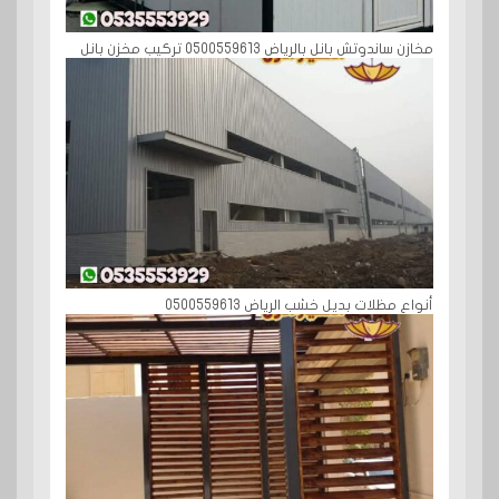
مخازن ساندوتش بانل بالرياض 0500559613 تركيب مخزن بانل
أنواع مظلات بديل خشب الرياض 0500559613