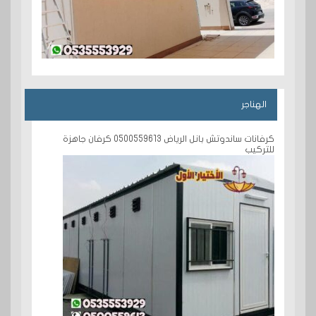
الهناجر
كرفانات ساندوتش بانل الرياض 0500559613 كرفان جاهزة
للتركيب