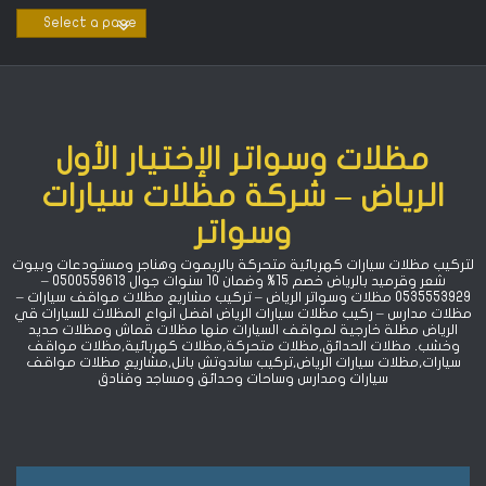
Ski
t
conten
مظلات وسواتر الإختيار الأول
الرياض – شركة مظلات سيارات
وسواتر
لتركيب مظلات سيارات كهربائية متحركة بالريموت وهناجر ومستودعات وبيوت
شعر وقرميد بالرياض خصم 15% ‏وضمان 10 سنوات جوال 0500559613 –
0535553929 مظلات وسواتر الرياض – تركيب مشاريع مظلات مواقف سيارات –
مظلات مدارس – ركيب مظلات سيارات الرياض افضل انواع المظلات للسيارات قي
الرياض مظلة خارجية لمواقف السيارات منها مظلات قماش ومظلات حديد
وخشب. مظلات الحدائق,مظلات متحركة,مظلات كهربائية,مظلات مواقف
سيارات,مظلات سيارات الرياض,تركيب ساندوتش بانل,مشاريع مظلات مواقف
سيارات ومدارس وساحات وحدائق ومساجد وفنادق