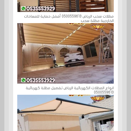
مظلات سحب الرياض 0500559613 أفضل حماية للمساحات
الخارجية مظلة سحب
انواع المظلات الكهربائية الرياض تفصيل مظلة كهربائية
0500559613