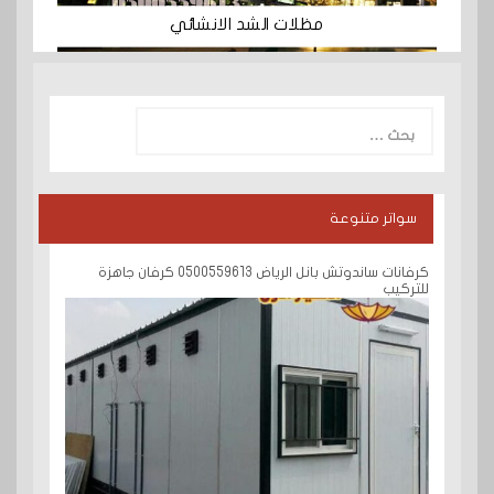
مظلات الشد الانشائي
البحث
عن:
سواتر متنوعة
كرفانات ساندوتش بانل الرياض 0500559613 كرفان جاهزة
للتركيب