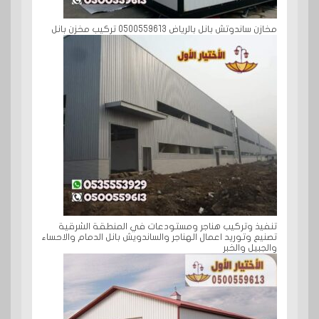
مخازن ساندوتش بانل بالرياض 0500559613 تركيب مخزن بانل
تنفيذ وتركيب هناجر ومستودعات في المنطقة الشرقية
تصنيع وتوريد اعمال الهناجر والساندويش بانل الدمام والاحساء
والجبيل والخبر