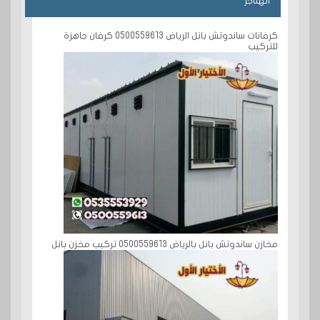
الهناجر
كرفانات ساندوتش بانل الرياض 0500559613 كرفان جاهزة
للتركيب
مخازن ساندوتش بانل بالرياض 0500559613 تركيب مخزن بانل