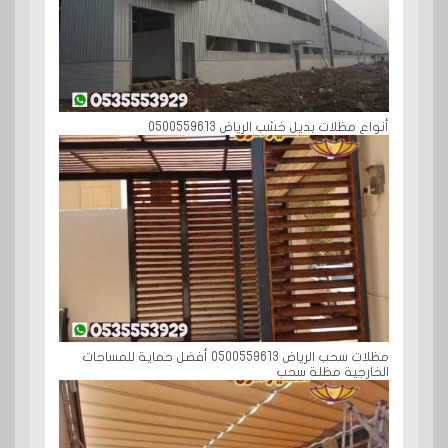
أنواع مظلات بديل خشب الرياض 0500559613
مظلات سحب الرياض 0500559613 أفضل حماية للمساحات
الخارجية مظلة سحب