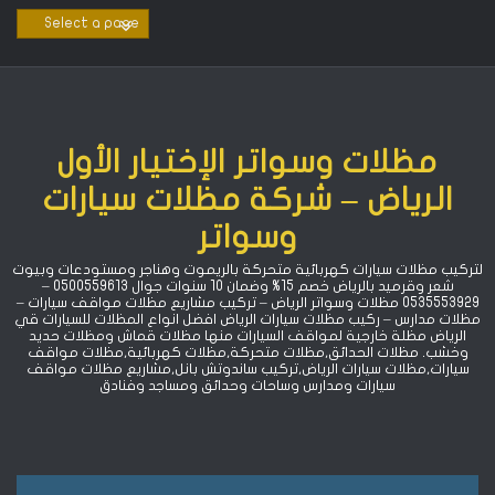
Ski
t
conten
مظلات وسواتر الإختيار الأول
الرياض – شركة مظلات سيارات
وسواتر
لتركيب مظلات سيارات كهربائية متحركة بالريموت وهناجر ومستودعات وبيوت
شعر وقرميد بالرياض خصم 15% ‏وضمان 10 سنوات جوال 0500559613 –
0535553929 مظلات وسواتر الرياض – تركيب مشاريع مظلات مواقف سيارات –
مظلات مدارس – ركيب مظلات سيارات الرياض افضل انواع المظلات للسيارات قي
الرياض مظلة خارجية لمواقف السيارات منها مظلات قماش ومظلات حديد
وخشب. مظلات الحدائق,مظلات متحركة,مظلات كهربائية,مظلات مواقف
سيارات,مظلات سيارات الرياض,تركيب ساندوتش بانل,مشاريع مظلات مواقف
سيارات ومدارس وساحات وحدائق ومساجد وفنادق