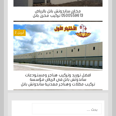
مخازن ساندوتش بانل بالرياض
0500559613 تركيب مخزن بانل
أبريل 2
افضل توريد وتركيب هناجر ومستودعات
ساندوتش بانل في الرياض مؤسسة
تركيب مظلات وهناجر معدنية ساندوتش بانل
البحث
عن: