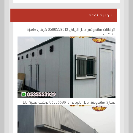
سواتر متنوعة
كرفانات ساندوتش بانل الرياض 0500559613 كرفان جاهزة
للتركيب
مخازن ساندوتش بانل بالرياض 0500559613 تركيب مخزن بانل