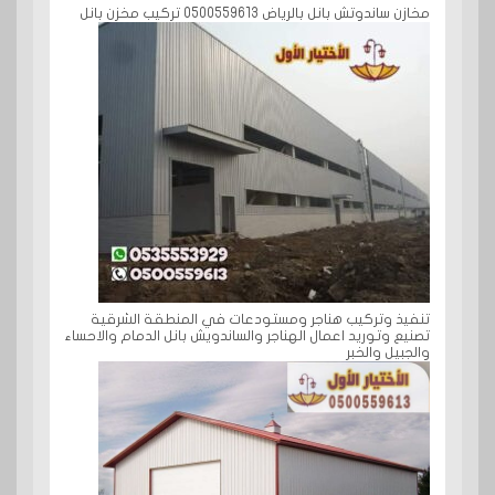
مخازن ساندوتش بانل بالرياض 0500559613 تركيب مخزن بانل
تنفيذ وتركيب هناجر ومستودعات في المنطقة الشرقية
تصنيع وتوريد اعمال الهناجر والساندويش بانل الدمام والاحساء
والجبيل والخبر