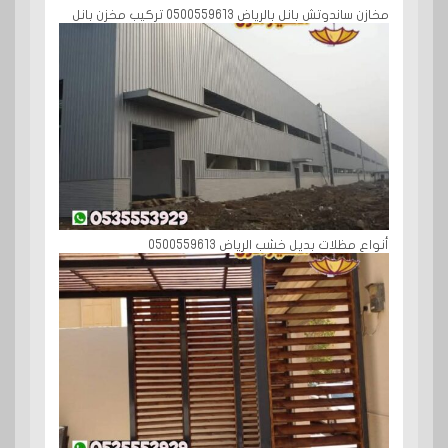
مخازن ساندوتش بانل بالرياض 0500559613 تركيب مخزن بانل
أنواع مظلات بديل خشب الرياض 0500559613