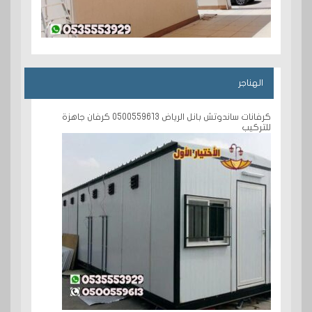
الهناجر
كرفانات ساندوتش بانل الرياض 0500559613 كرفان جاهزة
للتركيب