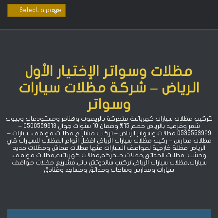
Ski
t
conten
مظلات وسواتر الإختيار الأول
الرياض – شركة مظلات سيارات
وسواتر
لتركيب مظلات سيارات كهربائية متحركة بالريموت وهناجر ومستودعات وبيوت
شعر وقرميد بالرياض خصم 15% ‏وضمان 10 سنوات جوال 0500559613 –
0535553929 مظلات وسواتر الرياض – تركيب مشاريع مظلات مواقف سيارات –
مظلات مدارس – ركيب مظلات سيارات الرياض افضل انواع المظلات للسيارات قي
الرياض مظلة خارجية لمواقف السيارات منها مظلات قماش ومظلات حديد
وخشب. مظلات الحدائق,مظلات متحركة,مظلات كهربائية,مظلات مواقف
سيارات,مظلات سيارات الرياض,تركيب ساندوتش بانل,مشاريع مظلات مواقف
سيارات ومدارس وساحات وحدائق ومساجد وفنادق