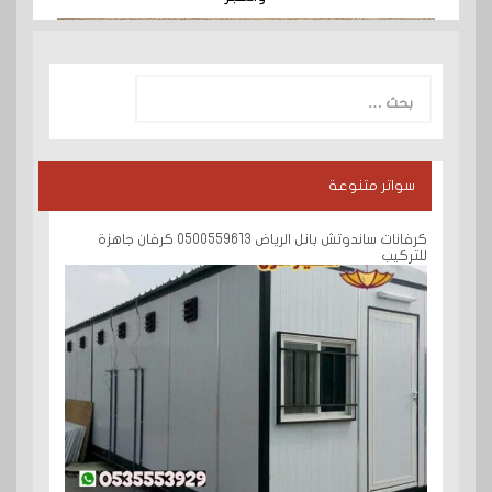
البحث
عن:
سواتر متنوعة
كرفانات ساندوتش بانل الرياض 0500559613 كرفان جاهزة
للتركيب