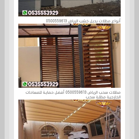
أنواع مظلات بديل خشب الرياض 0500559613
مظلات سحب الرياض 0500559613 أفضل حماية للمساحات
الخارجية مظلة سحب