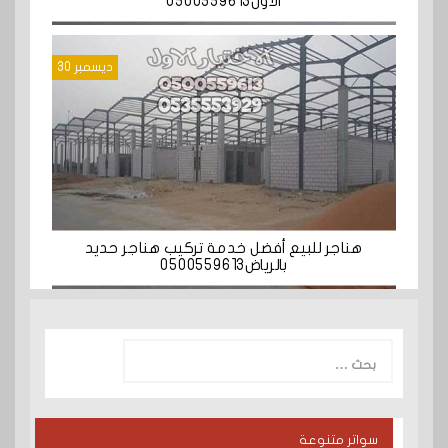
الاول0500559613‏
ديسمبر 30
هناجر للبيع أفضل خدمة تركيب هناجر حديد
بالرياض0500559613‏
البحث
عن:
سواتر متنوعة