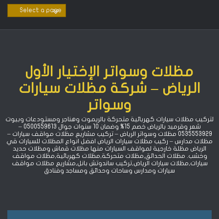
Ski
t
conten
مظلات وسواتر الإختيار الأول
الرياض – شركة مظلات سيارات
وسواتر
لتركيب مظلات سيارات كهربائية متحركة بالريموت وهناجر ومستودعات وبيوت
شعر وقرميد بالرياض خصم 15% ‏وضمان 10 سنوات جوال 0500559613 –
0535553929 مظلات وسواتر الرياض – تركيب مشاريع مظلات مواقف سيارات –
مظلات مدارس – ركيب مظلات سيارات الرياض افضل انواع المظلات للسيارات قي
الرياض مظلة خارجية لمواقف السيارات منها مظلات قماش ومظلات حديد
وخشب. مظلات الحدائق,مظلات متحركة,مظلات كهربائية,مظلات مواقف
سيارات,مظلات سيارات الرياض,تركيب ساندوتش بانل,مشاريع مظلات مواقف
سيارات ومدارس وساحات وحدائق ومساجد وفنادق