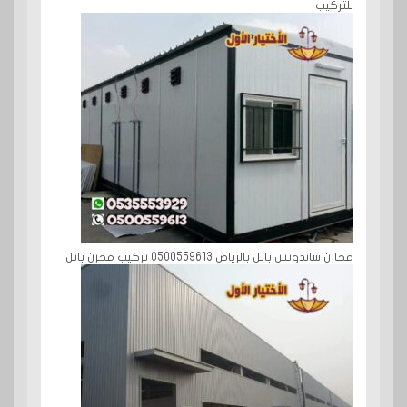
للتركيب
مخازن ساندوتش بانل بالرياض 0500559613 تركيب مخزن بانل