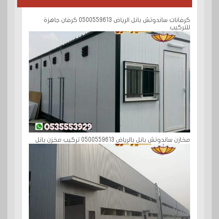
كرفانات ساندوتش بانل الرياض 0500559613 كرفان جاهزة
للتركيب
مخازن ساندوتش بانل بالرياض 0500559613 تركيب مخزن بانل